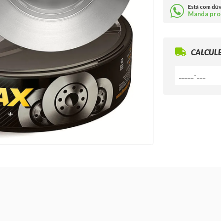
Está com dú
Manda pro