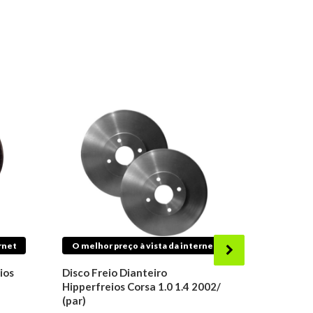
rnet
O melhor preço à vista da internet
O melhor 
ios
Disco Freio Dianteiro
Disco Dia
Hipperfreios Corsa 1.0 1.4 2002/
Ram 2500 
(par)