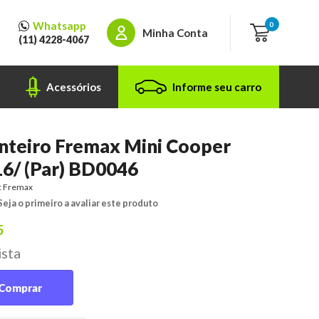
Whatsapp
0
Minha Conta
(11) 4228-4067
Acessórios
Informe seu carro
nteiro Fremax Mini Cooper
16/ (Par) BD0046
:
Fremax
Seja o primeiro a avaliar este produto
5
ista
Comprar