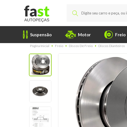
Suspensão
Motor
Freio
Página Inicial
Freio
Discos De Freio
Discos Dianteiros