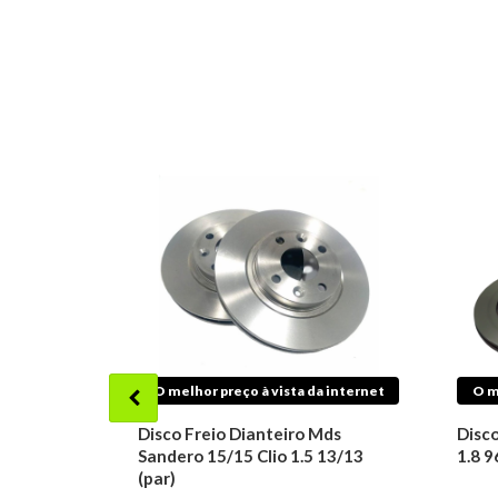
O melhor preço à vista da internet
O m
Disco Freio Dianteiro Mds
Disco
Sandero 15/15 Clio 1.5 13/13
1.8 9
(par)