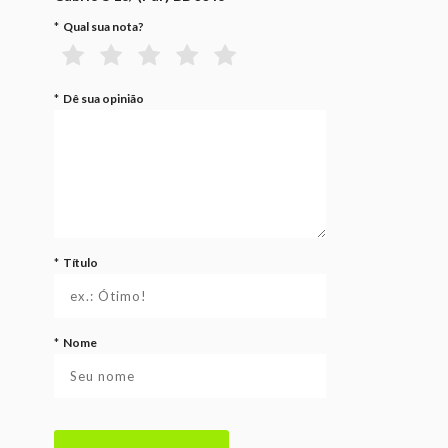
*
Qual sua nota?
*
Dê sua opinião
*
Título
*
Nome