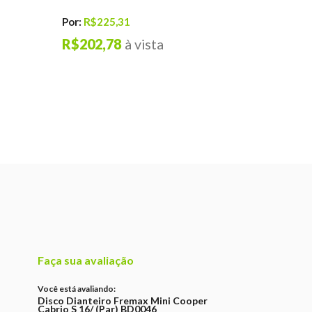
Por:
R$1.0
Por:
R$225,31
R$953,
R$202,78
à vista
Faça sua avaliação
Você está avaliando:
Disco Dianteiro Fremax Mini Cooper
Cabrio S 16/ (Par) BD0046