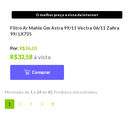
O melhor preço à vista da internet
Filtro Ar Mahle Gm Astra 99/11 Vectra 06/11 Zafira
99/ LX735
Por:
R$36,20
R$32,58
à vista
Comprar
Mostrado de
1
à
24
de
85
Produtos encontrados.
1
2
3
4