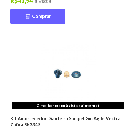
R$41,94
à vista
Comprar
O melhor preço à vista da internet
Kit Amortecedor Dianteiro Sampel Gm Agile Vectra
Zafira SK334S