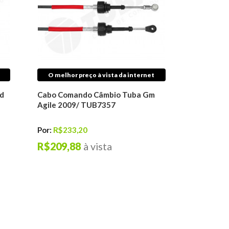
O melhor preço à vista da internet
d
Cabo Comando Câmbio Tuba Gm
Agile 2009/ TUB7357
Por:
R$233,20
R$209,88
à vista