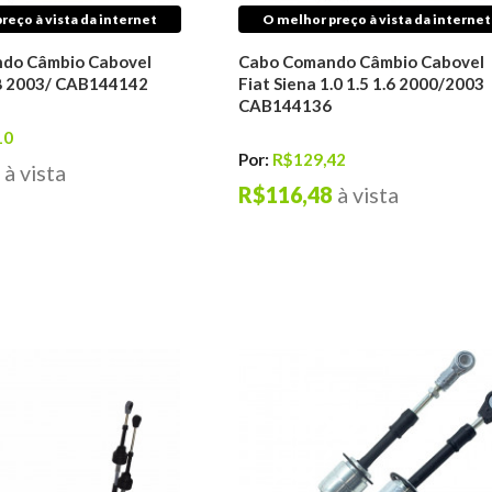
reço à vista da internet
O melhor preço à vista da internet
do Câmbio Cabovel
Cabo Comando Câmbio Cabovel
1.8 2003/ CAB144142
Fiat Siena 1.0 1.5 1.6 2000/2003
CAB144136
10
Por:
R$129,42
à vista
R$116,48
à vista