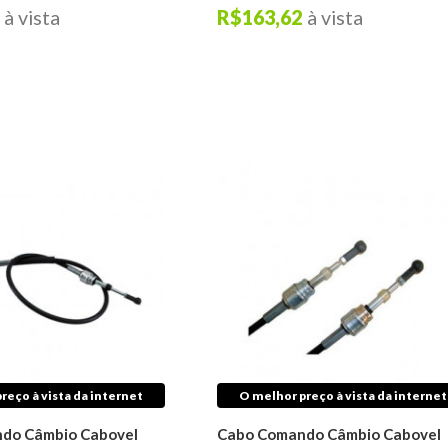
à vista
R$163,62
à vista
reço à vista da internet
O melhor preço à vista da internet
do Câmbio Cabovel
Cabo Comando Câmbio Cabovel