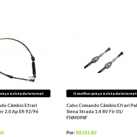
reço à vista da internet
O melhor preço à vista da internet
do Câmbio Efrari
Cabo Comando Câmbio Efrari Pal
r 2.0 Ap Efi 92/96
Siena Strada 1.4 8V Fir 01/
FNM098F
60
Por:
R$181,80