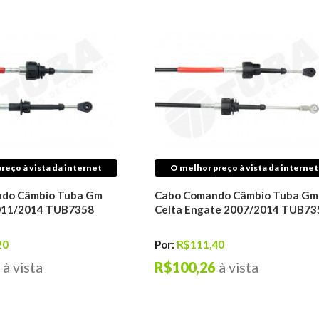
reço à vista da internet
O melhor preço à vista da internet
do Câmbio Tuba Gm
Cabo Comando Câmbio Tuba Gm
011/2014 TUB7358
Celta Engate 2007/2014 TUB73
20
Por:
R$111,40
à vista
R$100,26
à vista