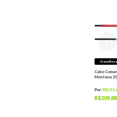
Fluidos
Aditivos Para
Combustível
Fluídos de Freio
Óleos De Motor
Fluídos de
Transmissão
Aditivos Para
Radiador
Fluídos de Direção
Hidráulica
O melhor p
Transmissão
Cabo Coman
Coifas de
Montana 2
Transmissão
Coxins
Por:
R$233,
Embreagens
R$209,88
Juntas
Trambulador
Trizetas