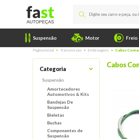
Suspensão
Motor
Freio
Página Inicial
Transmissão
Embreagens
Cabos Coma
Cabos Co
Categoria
Suspensão
Amortecedores
Automotivos & Kits
Bandejas De
Suspensão
Bieletas
Buchas
Componentes de
Suspensão