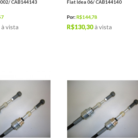
 2002/ CAB144143
Fiat Idea 06/ CAB144140
57
Por:
R$144,78
à vista
R$130,30
à vista