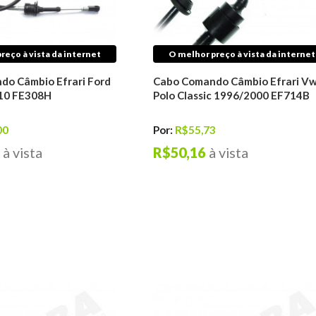
reço à vista da internet
O melhor preço à vista da internet
o Câmbio Efrari Ford
Cabo Comando Câmbio Efrari V
10 FE308H
Polo Classic 1996/2000 EF714B
00
Por:
R$55,73
à vista
R$50,16
à vista