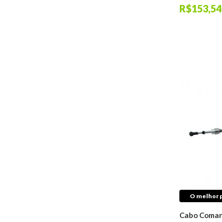
Graxas Automotivas
R$153,54
Higiênizadores
Segurança
Cabos de Abertura
de Capô
Palhetas
Informe seu carro
O melhor p
Cabo Coman