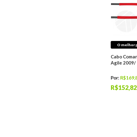
Válvulas
Juntas
Retentores
Tuchos do Motor
Freio
Discos De Freio
O melhor p
Pastilhas de Freio
Tambores De Freio
Cabo Coman
Agile 2009
Kits de Discos &
Pastilhas de Freio
Reparos de Freios
Por:
R$169,
Cilindros de Freio
R$152,82
Sensores de Freio
Cabos de Freio
Hidrovácuos de Freio
Sapatas De Freio
Pinças de Freio
Cubo Roda