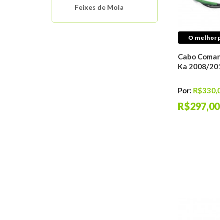
Feixes de Mola
Molas De Suspensão
Motor
O melhor p
Interruptores
Automotivos
Cabo Comand
Ka 2008/20
Sistema de
Arrefecimento
Mangueiras Tubos
Por:
R$330,
Conexões
R$297,00
Buchas E Coxins De
Motor
Distribuição do
Motor
Filtros Automotivos
Sistema de Ignição
Sistema de
Lubrificação
Sistema de Injeção
Antichama