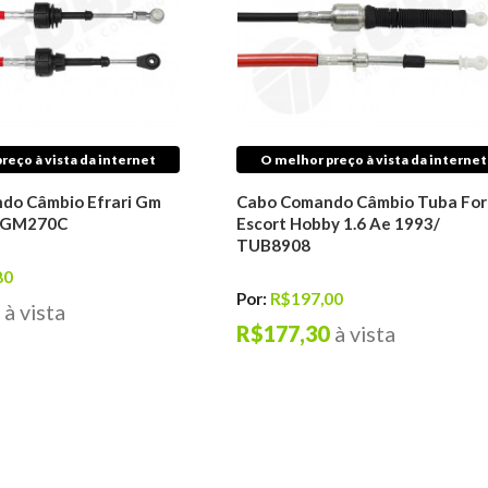
reço à vista da internet
O melhor preço à vista da internet
do Câmbio Efrari Gm
Cabo Comando Câmbio Tuba For
/ GM270C
Escort Hobby 1.6 Ae 1993/
TUB8908
80
Por:
R$197,00
à vista
R$177,30
à vista