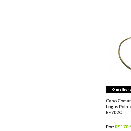
Retentores de
Câmbio
Direção
Articulação
Barras
Bieletas
Braços
Buchas
Coifas
Rolamentos
Terminais
Caixas de Direção
Cubos de Roda
O melhor p
Acessórios
Cabo Coman
Logus Pointe
Filtros de Ar
Condicionado
EF702C
Lixas de Ferro
Colas e Adesivos
Por:
R$170,