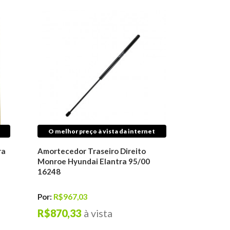
O melhor preço à vista da internet
ra
Amortecedor Traseiro Direito
Monroe Hyundai Elantra 95/00
16248
Por:
R$967,03
R$870,33
à vista