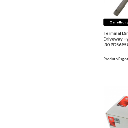
O melhor p
Terminal Di
Driveway Hy
I30 PD5695
Produto Esgo