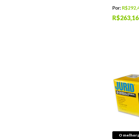
Graxas Automotivas
Por:
R$292,
Higiênizadores
R$263,16
Segurança
Cabos de Abertura
de Capô
Palhetas
Informe seu carro
O melhor p