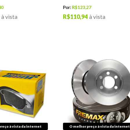
40
Por:
R$123,27
à vista
R$110,94
à vista
reço à vista da internet
O melhor preço à vista da internet