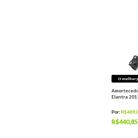
Fluidos
Aditivos Para
Combustível
Fluídos de Freio
Óleos De Motor
Fluídos de
Transmissão
Aditivos Para
Radiador
Fluídos de Direção
Hidráulica
O melhor p
Transmissão
Coifas de
Amortecedo
Transmissão
Elantra 20
Coxins
Embreagens
Por:
R$489,
Juntas
R$440,85
Trambulador
Trizetas