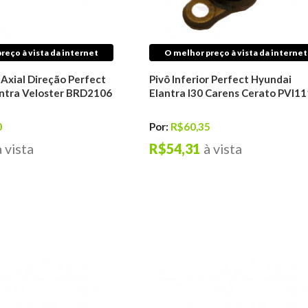
reço à vista da internet
O melhor preço à vista da internet
 Axial Direção Perfect
Pivô Inferior Perfect Hyundai
ntra Veloster BRD2106
Elantra I30 Carens Cerato PVI1
0
Por:
R$60,35
à vista
R$54,31
à vista