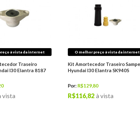
reço à vista da internet
O melhor preço à vista da internet
ecedor Traseiro
Kit Amortecedor Traseiro Sampe
dai I30 Elantra 8187
Hyundai I30 Elantra SK940S
20
Por:
R$129,80
à vista
R$116,82
à vista