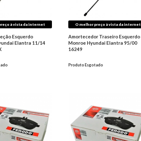
reço à vista da internet
O melhor preço à vista da internet
reção Esquerdo
Amortecedor Traseiro Esquerdo
undai Elantra 11/14
Monroe Hyundai Elantra 95/00
X
16249
tado
Produto Esgotado