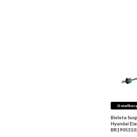
Retentores de
Câmbio
Direção
Articulação
Barras
Bieletas
Braços
Buchas
Coifas
Rolamentos
Terminais
Caixas de Direção
Cubos de Roda
Acessórios
O melhor p
Filtros de Ar
Condicionado
Bieleta Sus
Hyundai Ela
Lixas de Ferro
BR1905310
Colas e Adesivos