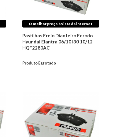
O melhor preço à vista da internet
Pastilhas Freio Dianteiro Ferodo
Hyundai Elantra 06/10 I30 10/12
HQF2280AC
Produto Esgotado