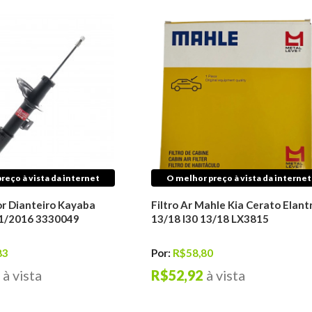
reço à vista da internet
O melhor preço à vista da internet
r Dianteiro Kayaba
Filtro Ar Mahle Kia Cerato Elant
11/2016 3330049
13/18 I30 13/18 LX3815
83
Por:
R$58,80
à vista
R$52,92
à vista