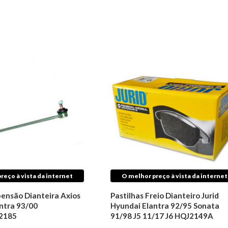
reço à vista da internet
O melhor preço à vista da internet
pensão Dianteira Axios
Pastilhas Freio Dianteiro Jurid
ntra 93/00
Hyundai Elantra 92/95 Sonata
2185
91/98 J5 11/17 J6 HQJ2149A