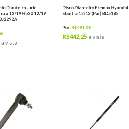
eio Dianteiro Jurid
Disco Dianteiro Fremax Hyundai
ntra 12/19 Hb20 12/19
Elantra 12/13 (Par) BD5182
HQJ2292A
Por:
R$491,39
60
R$442,25
à vista
à vista