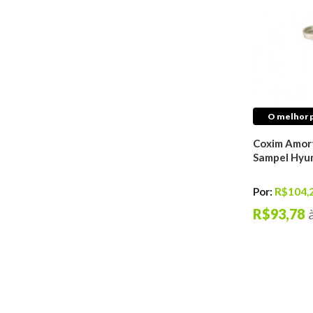
Válvulas
Juntas
Retentores
Tuchos do Motor
Freio
Discos De Freio
Pastilhas de Freio
O melhor p
Tambores De Freio
Coxim Amort
Kits de Discos &
Sampel Hyun
Pastilhas de Freio
Reparos de Freios
Por:
R$104,
Cilindros de Freio
Sensores de Freio
R$93,78
Cabos de Freio
Hidrovácuos de Freio
Sapatas De Freio
Pinças de Freio
Cubo Roda