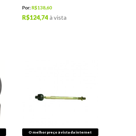
Por:
R$138,60
R$124,74
à vista
O melhor preço à vista da internet