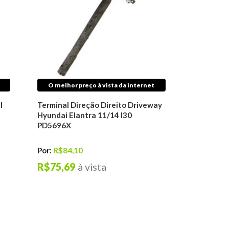
O melhor preço à vista da internet
l
Terminal Direção Direito Driveway
Hyundai Elantra 11/14 I30
PD5696X
Por:
R$84,10
R$75,69
à vista