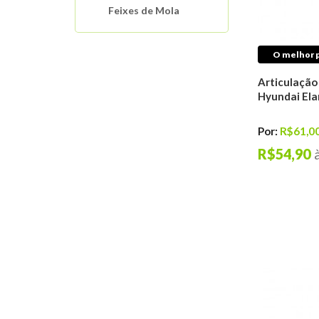
Feixes de Mola
Molas De Suspensão
Motor
O melhor p
Interruptores
Automotivos
Articulação
Hyundai Ela
Sistema de
Arrefecimento
Mangueiras Tubos
Por:
R$61,0
Conexões
R$54,90
Buchas E Coxins De
Motor
Distribuição do
Motor
Filtros Automotivos
Sistema de Ignição
Sistema de
Lubrificação
Sistema de Injeção
Antichama