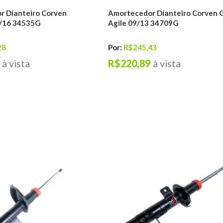
r Dianteiro Corven
Amortecedor Dianteiro Corven
6/16 34535G
Agile 09/13 34709G
28
Por:
R$245,43
à vista
R$220,89
à vista