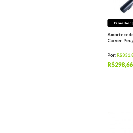
O melhor p
Amortecedor
Corven Peu
Por:
R$331,
R$298,66