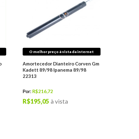
O melhor preço à vista da internet
o
Amortecedor Dianteiro Corven Gm
Kadett 89/98 Ipanema 89/98
22313
Por:
R$216,72
R$195,05
à vista