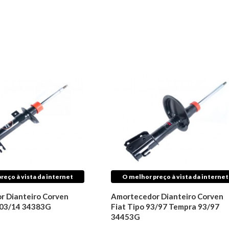
reço à vista da internet
O melhor preço à vista da internet
r Dianteiro Corven
Amortecedor Dianteiro Corven
 03/14 34383G
Fiat Tipo 93/97 Tempra 93/97
34453G