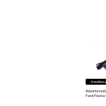
Reparos de Freios
Cilindros de Freio
Sensores de Freio
Cabos de Freio
Hidrovácuos de Freio
Sapatas De Freio
Pinças de Freio
Cubo Roda
Fluidos
Aditivos Para
Combustível
Fluídos de Freio
Óleos De Motor
Fluídos de
O melhor p
Transmissão
Aditivos Para
Amortecedo
Radiador
Ford Fiesta
Fluídos de Direção
Hidráulica