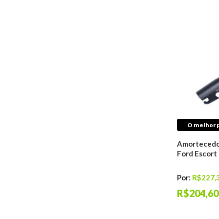
Distribuição do
Motor
Filtros Automotivos
Sistema de Ignição
Sistema de
Lubrificação
Sistema de Injeção
Antichama
Válvulas
Juntas
Retentores
O melhor p
Tuchos do Motor
Amortecedo
Freio
Ford Escort
Discos De Freio
Pastilhas de Freio
Por:
R$227,
Tambores De Freio
R$204,60
Kits de Discos &
Pastilhas de Freio