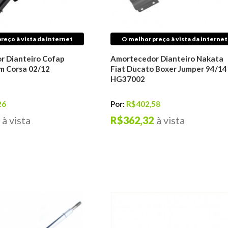
reço à vista da internet
O melhor preço à vista da internet
r Dianteiro Cofap
Amortecedor Dianteiro Nakata
m Corsa 02/12
Fiat Ducato Boxer Jumper 94/14
HG37002
26
Por:
R$402,58
à vista
R$362,32
à vista