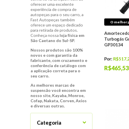
oferecer uma excelente
experiência de compra de
autopeças para o seu carro, a
Fast Autopeças também
O melhor p
oferece um espaço dedicado
para retirada de produtos.
Amortecedo
Conheça nossa
loja física em
Turbogás G
São Caetano do Sul-SP.
GP30134
Nossos produtos são 100%
novos e com garantia da
Por:
R$517,
fabricante, com cruzamento e
conferência de catálogo com
R$465,53
a aplicação correta para o
seu carro.
As melhores marcas de
suspensão você encontra em
nosso site, Kayaba, Monroe,
Cofap, Nakata, Corven, Axios
e diversas outras.
Categoria