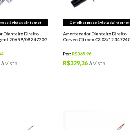
reço à vista da internet
O melhor preço à vista da internet
 Dianteiro Direito
Amortecedor Dianteiro Direito
geot 206 99/08 34720G
Corven Citroen C3 03/12 34724
84
Por:
R$365,96
à vista
R$329,36
à vista