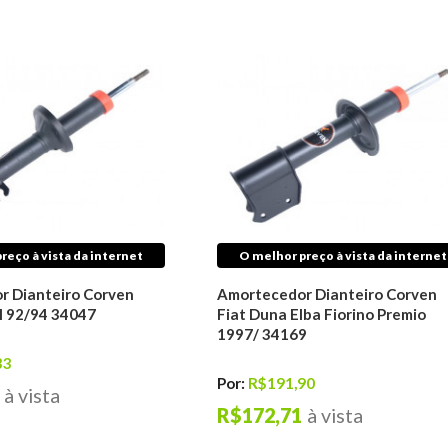
reço à vista da internet
O melhor preço à vista da internet
r Dianteiro Corven
Amortecedor Dianteiro Corven
 I 92/94 34047
Fiat Duna Elba Fiorino Premio
1997/ 34169
33
Por:
R$191,90
à vista
R$172,71
à vista