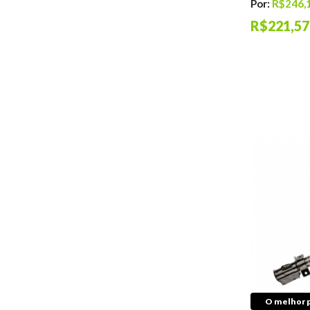
Por:
R$246,
Transmissão
R$221,57
Coifas de
Transmissão
Coxins
Embreagens
Juntas
Trambulador
Trizetas
Retentores de
Câmbio
Direção
Articulação
Barras
Bieletas
Braços
Buchas
Coifas
Rolamentos
O melhor p