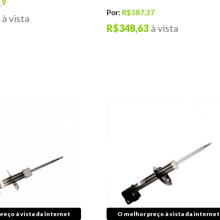
19
Por:
R$387,37
à vista
R$348,63
à vista
reço à vista da internet
O melhor preço à vista da internet