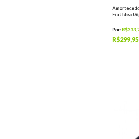
Terminais
Amortecedo
Caixas de Direção
Fiat Idea 0
Cubos de Roda
Acessórios
Por:
R$333,
Filtros de Ar
R$299,95
Condicionado
Lixas de Ferro
Colas e Adesivos
Graxas Automotivas
Higiênizadores
Segurança
Cabos de Abertura
de Capô
Palhetas
Informe seu carro