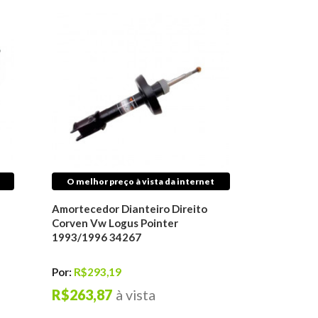
O melhor preço à vista da internet
Amortecedor Dianteiro Direito
Corven Vw Logus Pointer
1993/1996 34267
Por:
R$293,19
R$263,87
à vista