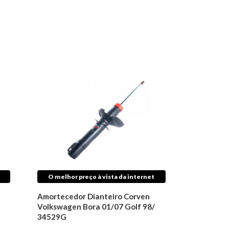
O melhor preço à vista da internet
Amortecedor Dianteiro Corven
Volkswagen Bora 01/07 Golf 98/
34529G