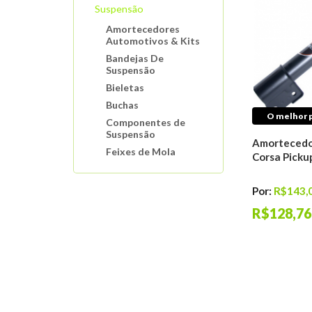
Suspensão
Amortecedores
Automotivos & Kits
Bandejas De
Suspensão
Bieletas
Buchas
O melhor p
Componentes de
Suspensão
Amortecedo
Feixes de Mola
Corsa Pick
Molas De Suspensão
Motor
Por:
R$143,
Interruptores
R$128,76
Automotivos
Sistema de
Arrefecimento
Mangueiras Tubos
Conexões
Buchas E Coxins De
Motor