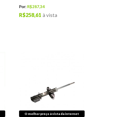
Por:
R$287,34
R$258,61
à vista
O melhor preço à vista da internet