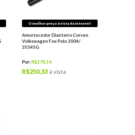
O melhor preço à vista da internet
Amortecedor Dianteiro Corven
G
Volkswagen Fox Polo 2004/
35545G
Por:
R$278,14
R$250,33
à vista