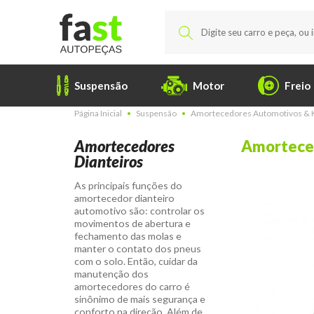
Suspensão
Motor
Freio
Página Inicial
Suspensão
Amortecedores Automotivos & K
Amortecedores
Amorteced
Dianteiros
As principais funções do
amortecedor dianteiro
automotivo são: controlar os
movimentos de abertura e
fechamento das molas e
manter o contato dos pneus
com o solo. Então, cuidar da
manutenção dos
amortecedores do carro é
sinônimo de mais segurança e
conforto na direção. Além de