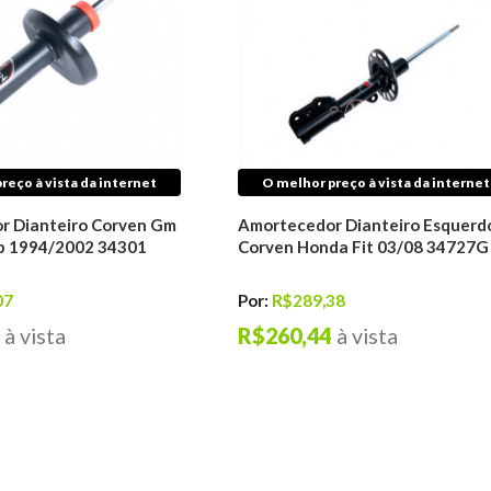
reço à vista da internet
O melhor preço à vista da internet
r Dianteiro Corven Gm
Amortecedor Dianteiro Esquerd
up 1994/2002 34301
Corven Honda Fit 03/08 34727G
07
Por:
R$289,38
à vista
R$260,44
à vista