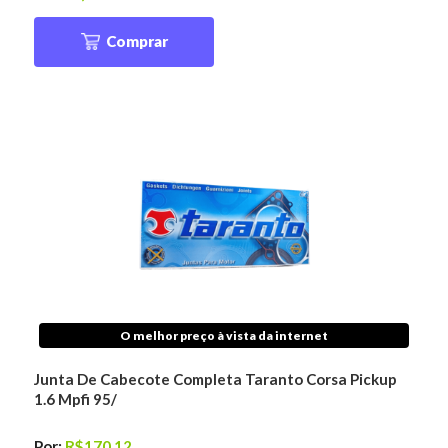
Comprar
O melhor preço à vista da internet
Junta De Cabecote Completa Taranto Corsa Pickup
1.6 Mpfi 95/
Por:
R$170,12