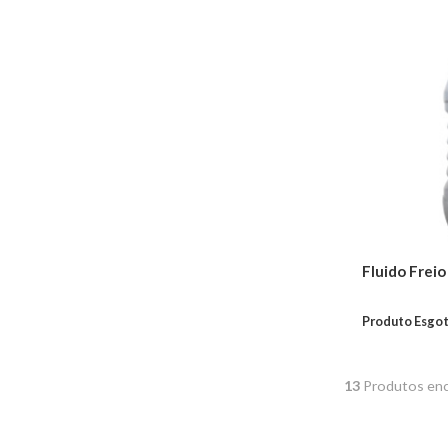
Cubo Roda
Fluidos
Aditivos Para
Combustível
Fluídos de Freio
Óleos De Motor
Fluídos de
Transmissão
Aditivos Para
Radiador
Fluídos de Direção
Hidráulica
Fluido Freio
Transmissão
Coifas de
Produto Esgo
Transmissão
Coxins
13
Produtos enc
Embreagens
Juntas
Trambulador