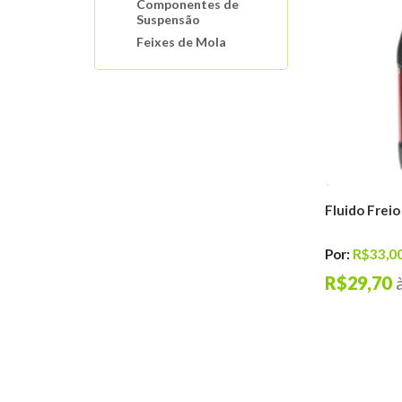
Componentes de
Suspensão
Feixes de Mola
Molas De Suspensão
Motor
Interruptores
Automotivos
Sistema de
Arrefecimento
Mangueiras Tubos
Conexões
Fluido Freio
Buchas E Coxins De
Motor
Por:
R$33,0
Distribuição do
R$29,70
Motor
Filtros Automotivos
Sistema de Ignição
Sistema de
Lubrificação
Sistema de Injeção