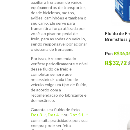
auxiliar a frenagem de vários
equipamentos de transportes,
desde bicicletas, motos,
aviões, caminhões e também o
seu carro. Ele serve para
transmitir a força utilizada por
Fluido de Fr
você, ao pisar no pedal de
freio, para as rodas do veículo,
Bremsflussi
sendo responsável por acionar
o sistema de frenagem.
Por:
R$36,3
Por isso, é recomendado
R$32,72
verificar periodicamente o nível
desse fluido de freio e
completar sempre que
necessário. E cada tipo de
veículo exige um tipo de fluido,
de acordo com a
recomendação do fabricante e
do mecânico.
Garanta seu fluido de freio
Dot 3
,
Dot 4
ou
Dot 5.1
com muita praticidade, pois sua
compra pode ser feita