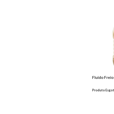
Antichama
Válvulas
Juntas
Retentores
Tuchos do Motor
Freio
Discos De Freio
Pastilhas de Freio
Tambores De Freio
Kits de Discos &
Pastilhas de Freio
Reparos de Freios
Fluido Freio
Cilindros de Freio
Sensores de Freio
Produto Esgo
Cabos de Freio
Hidrovácuos de Freio
Sapatas De Freio
Pinças de Freio