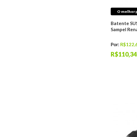
O melhor p
Batente SU
Sampel Rena
Por:
R$122,
R$110,34