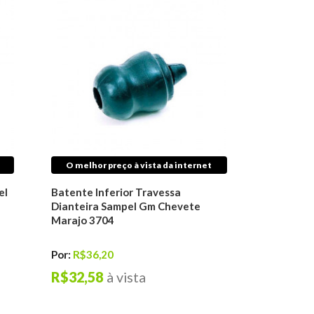
O melhor preço à vista da internet
el
Batente Inferior Travessa
Dianteira Sampel Gm Chevete
Marajo 3704
Por:
R$36,20
R$32,58
à vista