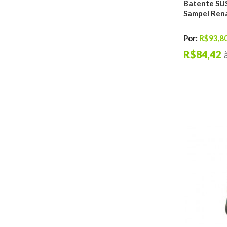
de Capô
Batente SU
Sampel Rena
Palhetas
Informe seu carro
Por:
R$93,8
R$84,42