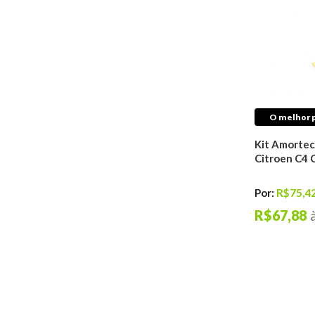
Interruptores
Automotivos
Sistema de
Arrefecimento
Mangueiras Tubos
Conexões
Buchas E Coxins De
Motor
O melhor p
Distribuição do
Motor
Kit Amortec
Filtros Automotivos
Citroen C4 
Sistema de Ignição
Sistema de
Por:
R$75,4
Lubrificação
R$67,88
Sistema de Injeção
Antichama
Válvulas
Juntas
Retentores
Tuchos do Motor