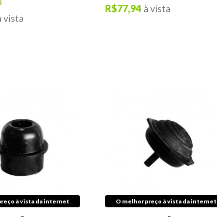
0
R$77,94
à vista
à vista
reço à vista da internet
O melhor preço à vista da internet