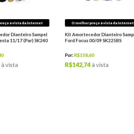
reço à vista da internet
O melhor preço à vista da internet
edor Dianteiro Sampel
Kit Amortecedor Dianteiro Samp
esta 11/17 (Par) SK240
Ford Focus 00/09 SK225BS
40
Por:
R$158,60
à vista
R$142,74
à vista