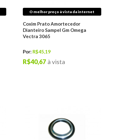
O melhor preço à vista da internet
Coxim Prato Amortecedor
Dianteiro Sampel Gm Omega
Vectra 3065
Por:
R$45,19
R$40,67
à vista