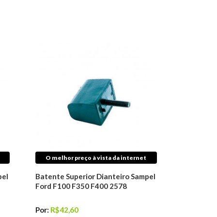
O melhor preço à vista da internet
pel
Batente Superior Dianteiro Sampel
Ford F100 F350 F400 2578
Por:
R$42,60