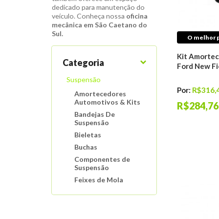
dedicado para manutenção do
veículo. Conheça nossa
oficina
mecânica em São Caetano do
Sul.
O melhor p
Kit Amortec
Categoria
Ford New Fi
Suspensão
Por:
R$316,
Amortecedores
Automotivos & Kits
R$284,76
Bandejas De
Suspensão
Bieletas
Buchas
Componentes de
Suspensão
Feixes de Mola
Molas De Suspensão
Motor