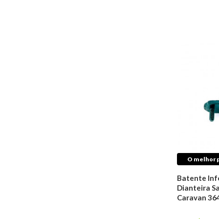
Óleos De Motor
Fluídos de
Transmissão
Aditivos Para
Radiador
Fluídos de Direção
Hidráulica
Transmissão
Coifas de
Transmissão
Coxins
Embreagens
Juntas
Trambulador
O melhor p
Trizetas
Retentores de
Batente Inf
Câmbio
Dianteira S
Caravan 36
Direção
Articulação