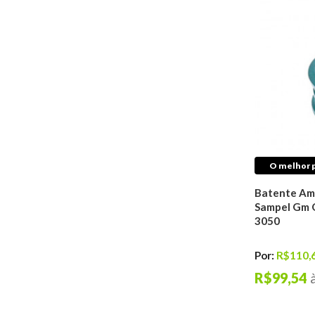
Freio
Discos De Freio
Pastilhas de Freio
Tambores De Freio
Kits de Discos &
Pastilhas de Freio
Reparos de Freios
Cilindros de Freio
Sensores de Freio
Cabos de Freio
O melhor p
Hidrovácuos de Freio
Batente Am
Sapatas De Freio
Sampel Gm 
Pinças de Freio
3050
Cubo Roda
Fluidos
Por:
R$110,
Aditivos Para
R$99,54
Combustível
Fluídos de Freio