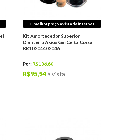
O melhor preço à vista da internet
el
Kit Amortecedor Superior
Dianteiro Axios Gm Celta Corsa
BR10204402046
Por:
R$106,60
R$95,94
à vista