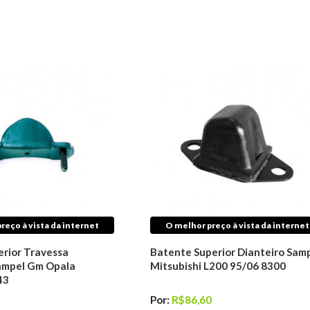
reço à vista da internet
O melhor preço à vista da internet
erior Travessa
Batente Superior Dianteiro Sam
ampel Gm Opala
Mitsubishi L200 95/06 8300
43
Por:
R$86,60