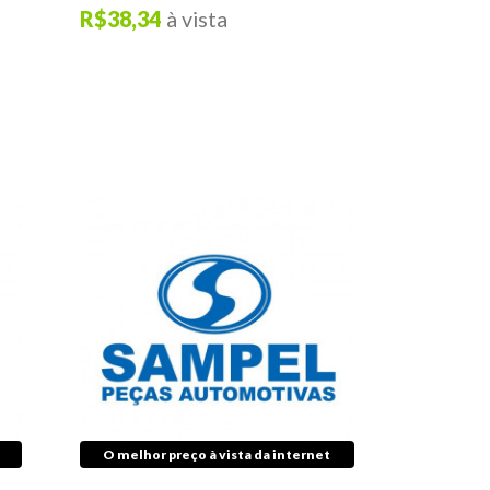
R$38,34
à vista
O melhor preço à vista da internet