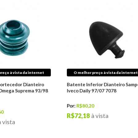
reço à vista da internet
O melhor preço à vista da internet
ortecedor Dianteiro
Batente Inferior Dianteiro Samp
Omega Suprema 93/98
Iveco Daily 97/07 7078
Por:
R$80,20
60
R$72,18
à vista
à vista