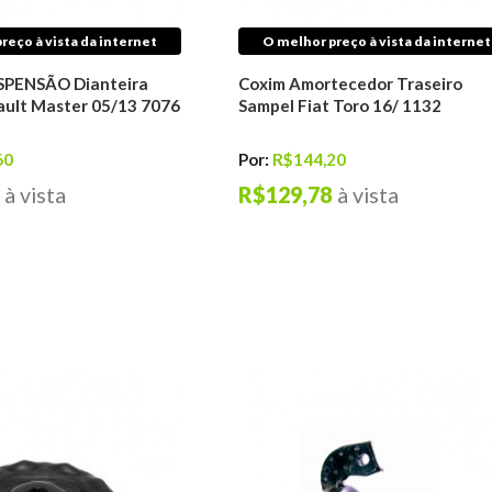
reço à vista da internet
O melhor preço à vista da internet
SPENSÃO Dianteira
Coxim Amortecedor Traseiro
ult Master 05/13 7076
Sampel Fiat Toro 16/ 1132
60
Por:
R$144,20
à vista
R$129,78
à vista