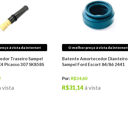
reço à vista da internet
O melhor preço à vista da internet
edor Traseiro Sampel
Batente Amortecedor Dianteiro
C4 Picasso 307 SK858S
Sampel Ford Escort 84/86 2441
2
Por:
R$34,60
à vista
R$31,14
à vista