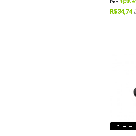
Por:
R$38,6
Barras
R$34,74
Bieletas
Braços
Buchas
Coifas
Rolamentos
Terminais
Caixas de Direção
Cubos de Roda
Acessórios
Filtros de Ar
Condicionado
Lixas de Ferro
Colas e Adesivos
Graxas Automotivas
Higiênizadores
Segurança
O melhor p
Cabos de Abertura