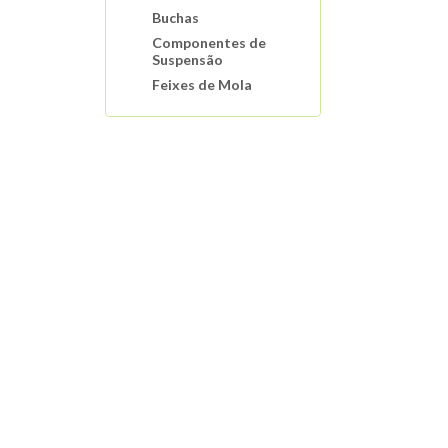
Buchas
Componentes de
Suspensão
Feixes de Mola
Molas De Suspensão
Motor
Interruptores
Automotivos
Sistema de
Arrefecimento
Mangueiras Tubos
Conexões
Buchas E Coxins De
Motor
Distribuição do
Motor
Filtros Automotivos
Sistema de Ignição
Sistema de
Lubrificação