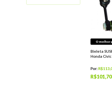
Molas De Suspensão
Motor
Interruptores
Automotivos
Sistema de
Arrefecimento
Mangueiras Tubos
O melhor p
Conexões
Buchas E Coxins De
Bieleta SUS
Motor
Honda Civic 
Distribuição do
Motor
Por:
R$113,
Filtros Automotivos
R$101,70
Sistema de Ignição
Sistema de
Lubrificação
Sistema de Injeção
Antichama
Válvulas
Juntas