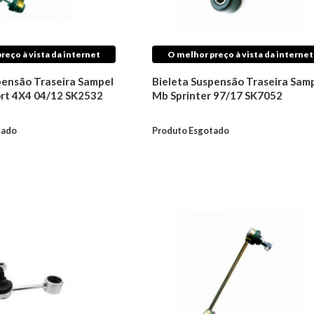
reço à vista da internet
O melhor preço à vista da internet
pensão Traseira Sampel
Bieleta Suspensão Traseira Sam
rt 4X4 04/12 SK2532
Mb Sprinter 97/17 SK7052
tado
Produto Esgotado