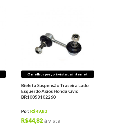
O melhor preço à vista da internet
o
Bieleta Suspensão Traseira Lado
Esquerdo Axios Honda Civic
BR10053102260
Por:
R$49,80
R$44,82
à vista