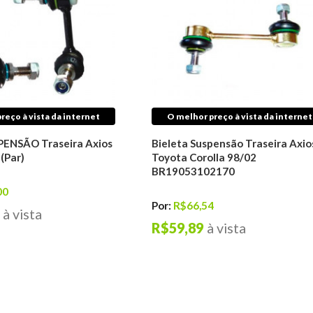
reço à vista da internet
O melhor preço à vista da internet
PENSÃO Traseira Axios
Bieleta Suspensão Traseira Axio
(Par)
Toyota Corolla 98/02
BR19053102170
00
Por:
R$66,54
à vista
R$59,89
à vista