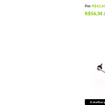
Por:
R$62,6
Direção
Articulação
R$56,34
Barras
Bieletas
Braços
Buchas
Coifas
Rolamentos
Terminais
Caixas de Direção
Cubos de Roda
Acessórios
Filtros de Ar
Condicionado
Lixas de Ferro
Colas e Adesivos
Graxas Automotivas
O melhor p