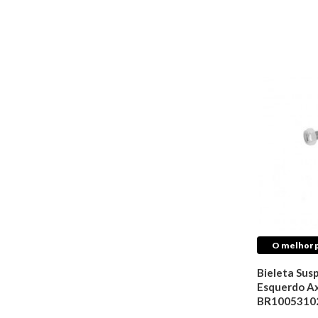
Aditivos Para
Combustível
Fluídos de Freio
Óleos De Motor
Fluídos de
Transmissão
Aditivos Para
Radiador
Fluídos de Direção
Hidráulica
Transmissão
Coifas de
Transmissão
Coxins
Embreagens
O melhor p
Juntas
Trambulador
Bieleta Sus
Trizetas
Esquerdo Ax
BR1005310
Retentores de
Câmbio