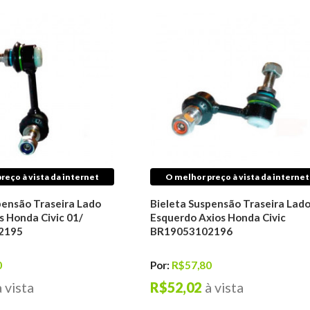
reço à vista da internet
O melhor preço à vista da internet
pensão Traseira Lado
Bieleta Suspensão Traseira Lad
s Honda Civic 01/
Esquerdo Axios Honda Civic
2195
BR19053102196
0
Por:
R$57,80
à vista
R$52,02
à vista