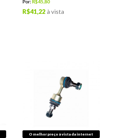
Por:
R$45,80
R$41,22
à vista
O melhor preço à vista da internet