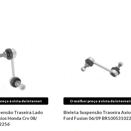
reço à vista da internet
O melhor preço à vista da internet
pensão Traseira Lado
Bieleta Suspensão Traseira Axio
ios Honda Crv 08/
Ford Fusion 06/09 BR10053102
2256