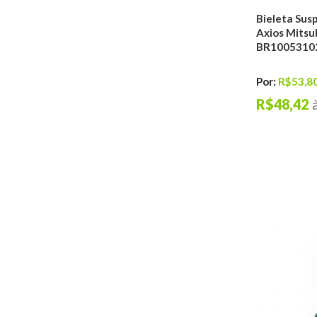
Higiênizadores
Bieleta Susp
Segurança
Axios Mitsu
Cabos de Abertura
BR1005310
de Capô
Palhetas
Por:
R$53,8
Informe seu carro
R$48,42