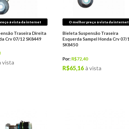
reço à vista da internet
O melhor preço à vista da internet
pensão Traseira Direita
Bieleta Suspensão Traseira
da Crv 07/12 SK8449
Esquerda Sampel Honda Crv 07/
SK8450
3
Por:
R$72,40
à vista
R$65,16
à vista