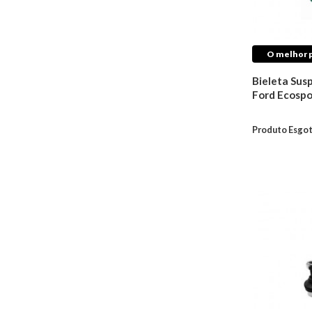
O melhor p
Bieleta Sus
Ford Ecospo
Produto Esgo