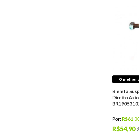
Retentores
Tuchos do Motor
Freio
Discos De Freio
Pastilhas de Freio
Tambores De Freio
Kits de Discos &
Pastilhas de Freio
Reparos de Freios
Cilindros de Freio
O melhor p
Sensores de Freio
Bieleta Sus
Cabos de Freio
Direito Axio
Hidrovácuos de Freio
BR1905310
Sapatas De Freio
Pinças de Freio
Por:
R$61,0
Cubo Roda
R$54,90
Fluidos