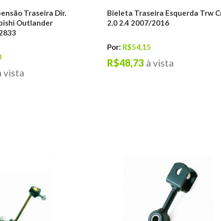
ensão Traseira Dir.
Bieleta Traseira Esquerda Trw C
bishi Outlander
2.0 2.4 2007/2016
2833
Por:
R$54,15
0
R$48,73
à vista
à vista