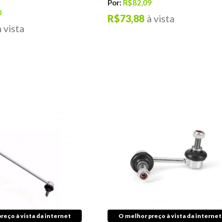
Por:
R$82,09
0
R$73,88
à vista
à vista
reço à vista da internet
O melhor preço à vista da internet