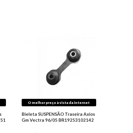
O melhor preço à vista da internet
s
Bieleta SUSPENSÃO Traseira Axios
251
Gm Vectra 96/05 BR19253102142