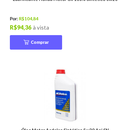
Por:
R$104,84
R$94,36
à vista
Comprar
Óleo Motor Acdelco Sintético 5w30 Api SN