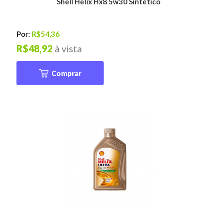
Shell Helix Hx8 5w30 Sintético
Por:
R$54,36
R$48,92
à vista
Comprar