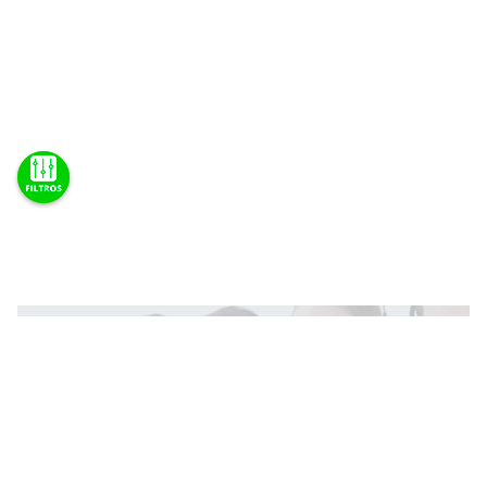
Teve problema com uma compra ou com um
serviço?
Não se preocupe!
Vamos Resolver!
Preço
R$0,00
-
R$99,99