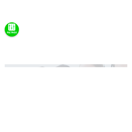
Teve problema com uma compra ou com um
serviço?
Não se preocupe!
Vamos Resolver!
Categoria
Suspensão
Amortecedores Automotivos & Kits
Bandejas De Suspensão
Bieletas