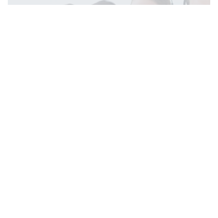
Teve problema com uma compra ou com um
serviço?
Não se preocupe!
Vamos Resolver!
Preço
R$0,00
-
R$99,99
acima de
R$100,00
Marca
Receba informações técnicas,
Havoline
curiosidades do mundo automotivo
Motul
Bardahl
Mobil
Shell
Cadastrar
LUBRAX