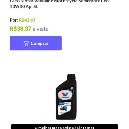
Óleo Motor Valvoline Motorcycle Semissintético
10W30 Api SL
Por:
R$42,63
R$38,37
à vista
Comprar
O melhor preço à vista da internet