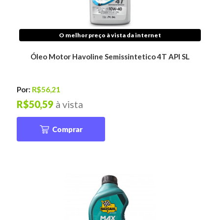
O melhor preço à vista da internet
Óleo Motor Havoline Semissintetico 4T API SL
Por:
R$56,21
R$50,59
à vista
Comprar