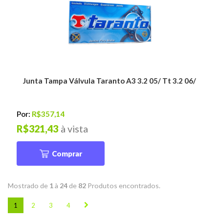
Junta Tampa Válvula Taranto A3 3.2 05/ Tt 3.2 06/
Por:
R$357,14
R$321,43
à vista
Comprar
Mostrado de
1
à
24
de
82
Produtos encontrados.
1
2
3
4