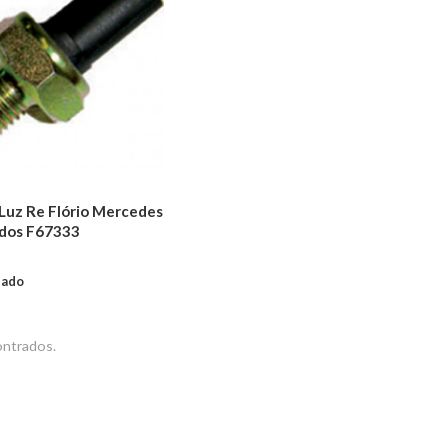
 Luz Re Flório Mercedes
odos F67333
tado
ntrados.