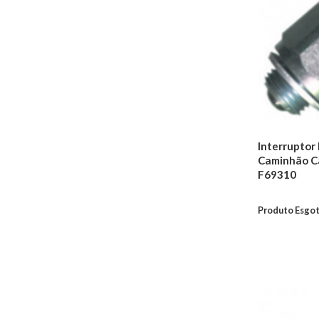
Válvulas
Juntas
Retentores
Tuchos do Motor
Freio
Discos De Freio
Pastilhas de Freio
Tambores De Freio
Interruptor 
Kits de Discos &
Caminhão C
Pastilhas de Freio
F69310
Reparos de Freios
Cilindros de Freio
Produto Esgo
Sensores de Freio
Cabos de Freio
Hidrovácuos de Freio
Sapatas De Freio
Pinças de Freio
Cubo Roda