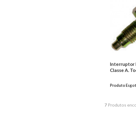
Fluidos
Aditivos Para
Combustível
Fluídos de Freio
Óleos De Motor
Fluídos de
Transmissão
Aditivos Para
Radiador
Interruptor
Fluídos de Direção
Hidráulica
Classe A. T
Transmissão
Produto Esgo
Coifas de
Transmissão
Coxins
7
Produtos enco
Embreagens
Juntas
Trambulador
Trizetas