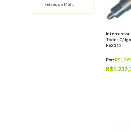
Feixes de Mola
Molas De Suspensão
Motor
Interruptores
Automotivos
Interruptor 
Todos C/ Ig
Sistema de
F63312
Arrefecimento
Mangueiras Tubos
Conexões
Por:
R$1.369
Buchas E Coxins De
R$1.232,
Motor
Distribuição do
Motor
Filtros Automotivos
Sistema de Ignição
Sistema de
Lubrificação
Sistema de Injeção
Antichama