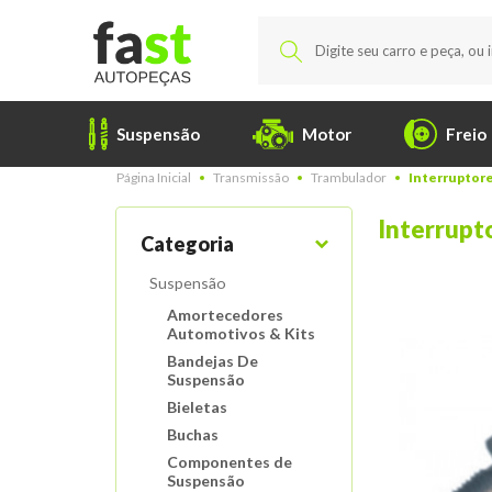
Suspensão
Motor
Freio
Página Inicial
Transmissão
Trambulador
Interruptore
Interrupt
Categoria
Suspensão
Amortecedores
Automotivos & Kits
Bandejas De
Suspensão
Bieletas
Buchas
Componentes de
Suspensão