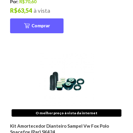
Por:
R$70,60
R$63,54
à vista
Comprar
O melhor preço à vista da internet
Kit Amortecedor Dianteiro Sampel Vw Fox Polo
Spacefox (Par) SK424