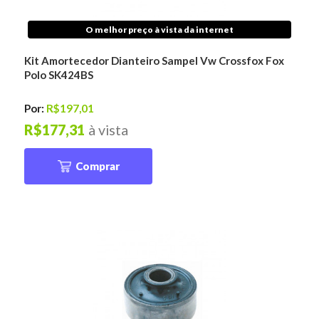
O melhor preço à vista da internet
Kit Amortecedor Dianteiro Sampel Vw Crossfox Fox
Polo SK424BS
Por:
R$197,01
R$177,31
à vista
Comprar