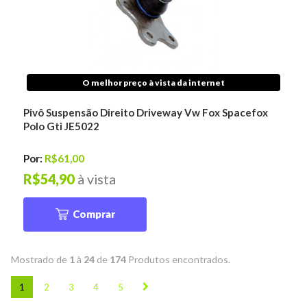
O melhor preço à vista da internet
Pivô Suspensão Direito Driveway Vw Fox Spacefox
Polo Gti JE5022
Por:
R$61,00
R$54,90
à vista
Comprar
Mostrado de
1
à
24
de
174
Produtos encontrados.
1
2
3
4
5