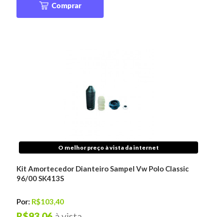
Comprar
O melhor preço à vista da internet
Kit Amortecedor Dianteiro Sampel Vw Polo Classic
96/00 SK413S
Por:
R$103,40
R$93,06
à vista