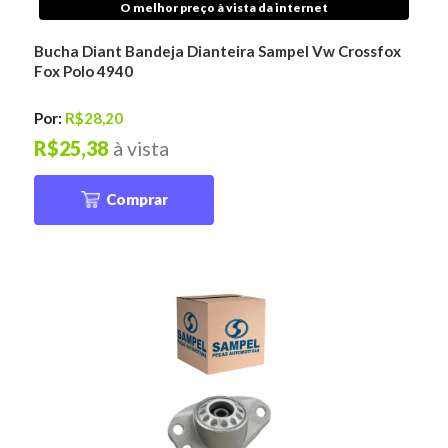
O melhor preço à vista da internet
Bucha Diant Bandeja Dianteira Sampel Vw Crossfox
Fox Polo 4940
Por:
R$28,20
R$25,38
à vista
Comprar