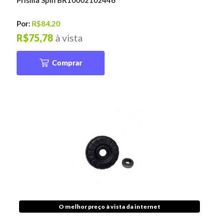
Prisma Spin BR10002102446
Por:
R$84,20
R$75,78
à vista
Comprar
O melhor preço à vista da internet