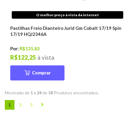
O melhor preço à vista da internet
Pastilhas Freio Dianteiro Jurid Gm Cobalt 17/19 Spin
17/19 HQJ2346A
Por:
R$135,83
R$122,25
à vista
Comprar
Mostrado de
1
à
24
de
58
Produtos encontrados.
1
2
3