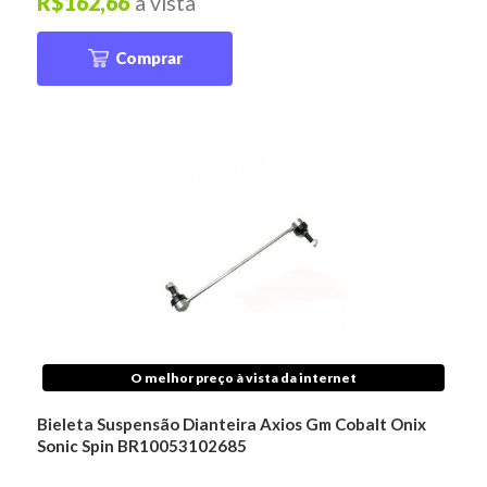
R$162,66
à vista
Comprar
O melhor preço à vista da internet
Bieleta Suspensão Dianteira Axios Gm Cobalt Onix
Sonic Spin BR10053102685