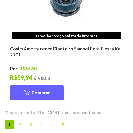
O melhor preço à vista da internet
Coxim Amortecedor Dianteiro Sampel Ford Fiesta Ka
2701
Por:
R$66,60
R$59,94
à vista
Comprar
Mostrado de
1
à
24
de
1344
Produtos encontrados.
1
2
3
4
5