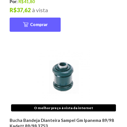
Por:
R$41,80
R$37,62
à vista
Comprar
O melhor preço à vista da internet
Bucha Bandeja Dianteira Sampel Gm Ipanema 89/98
Kadett 89/98 3753