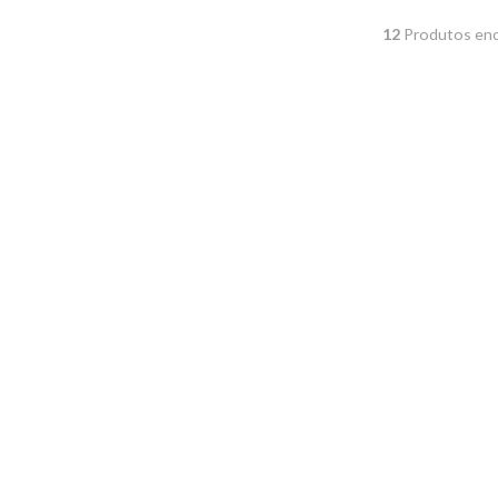
Graxas Automotivas
12
Produtos enc
Higiênizadores
Segurança
Cabos de Abertura
de Capô
Palhetas
Informe seu carro