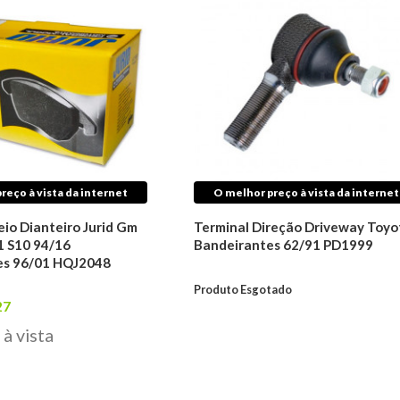
reço à vista da internet
O melhor preço à vista da internet
eio Dianteiro Jurid Gm
Terminal Direção Driveway Toyo
1 S10 94/16
Bandeirantes 62/91 PD1999
es 96/01 HQJ2048
Produto Esgotado
27
à vista