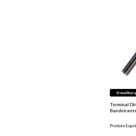
Retentores de
Câmbio
Direção
Articulação
Barras
Bieletas
Braços
Buchas
Coifas
Rolamentos
Terminais
Caixas de Direção
Cubos de Roda
O melhor p
Acessórios
Terminal Di
Bandeirant
Filtros de Ar
Condicionado
Lixas de Ferro
Produto Esgo
Colas e Adesivos