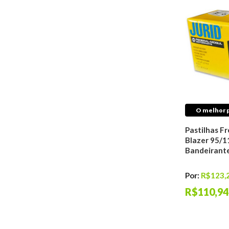
Fluidos
Aditivos Para
Combustível
Fluídos de Freio
Óleos De Motor
Fluídos de
Transmissão
Aditivos Para
Radiador
Fluídos de Direção
O melhor p
Hidráulica
Pastilhas Fr
Transmissão
Blazer 95/1
Coifas de
Bandeirant
Transmissão
Coxins
Por:
R$123,
Embreagens
R$110,94
Juntas
Trambulador
Trizetas