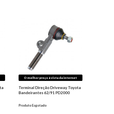
O melhor preço à vista da internet
ta
Terminal Direção Driveway Toyota
Bandeirantes 62/91 PD2000
Produto Esgotado