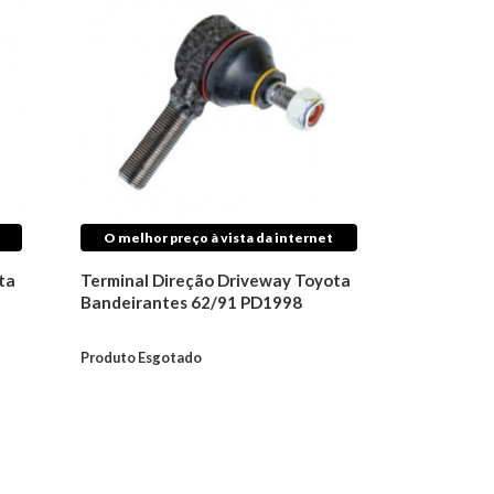
O melhor preço à vista da internet
ta
Terminal Direção Driveway Toyota
Bandeirantes 62/91 PD1998
Produto Esgotado