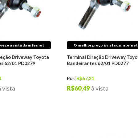
reço à vista da internet
O melhor preço à vista da internet
reção Driveway Toyota
Terminal Direção Driveway Toyo
es 62/01 PD0279
Bandeirantes 62/01 PD0277
8
Por:
R$67,21
à vista
R$60,49
à vista