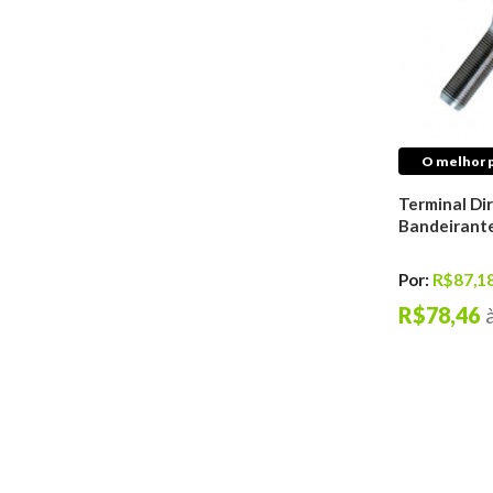
Válvulas
Juntas
Retentores
Tuchos do Motor
Freio
Discos De Freio
O melhor p
Pastilhas de Freio
Tambores De Freio
Terminal Di
Bandeirant
Kits de Discos &
Pastilhas de Freio
Reparos de Freios
Por:
R$87,1
Cilindros de Freio
R$78,46
Sensores de Freio
Cabos de Freio
Hidrovácuos de Freio
Sapatas De Freio
Pinças de Freio
Cubo Roda