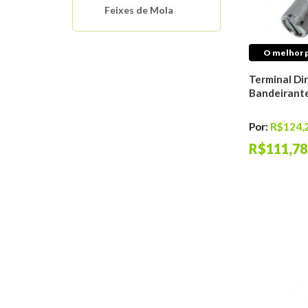
Feixes de Mola
Molas De Suspensão
Motor
O melhor p
Interruptores
Automotivos
Terminal Di
Bandeirant
Sistema de
Arrefecimento
Mangueiras Tubos
Por:
R$124,
Conexões
R$111,78
Buchas E Coxins De
Motor
Distribuição do
Motor
Filtros Automotivos
Sistema de Ignição
Sistema de
Lubrificação
Sistema de Injeção
Antichama