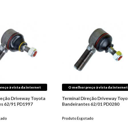
reço à vista da internet
O melhor preço à vista da internet
reção Driveway Toyota
Terminal Direção Driveway Toyo
es 62/91 PD1997
Bandeirantes 62/01 PD0280
tado
Produto Esgotado