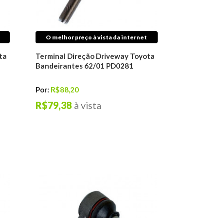
O melhor preço à vista da internet
ta
Terminal Direção Driveway Toyota
Bandeirantes 62/01 PD0281
Por:
R$88,20
R$79,38
à vista