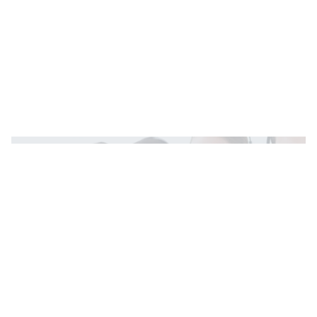
Teve problema com uma compra ou com um
serviço?
Não se preocupe!
Vamos Resolver!