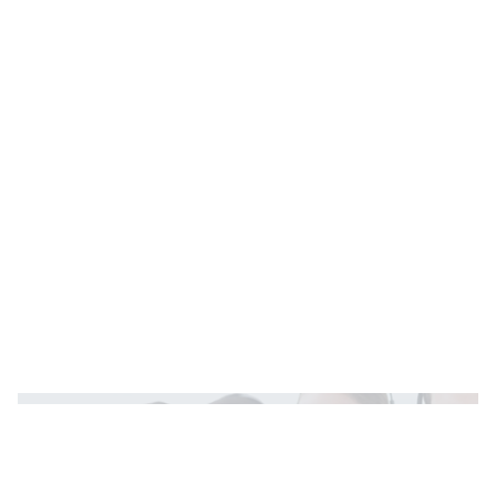
Teve problema com uma compra ou com um
serviço?
Não se preocupe!