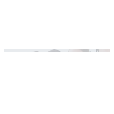
Teve problema com uma compra ou com um
serviço?
Não se preocupe!
Vamos Resolver!