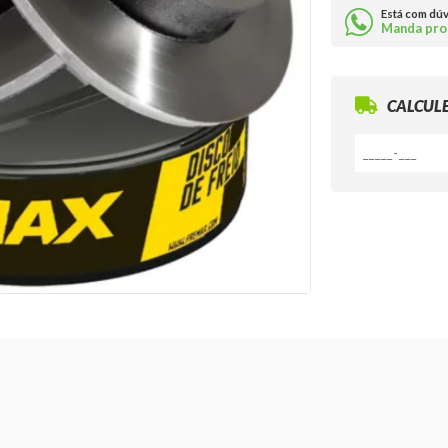
Está com dú
Manda pro