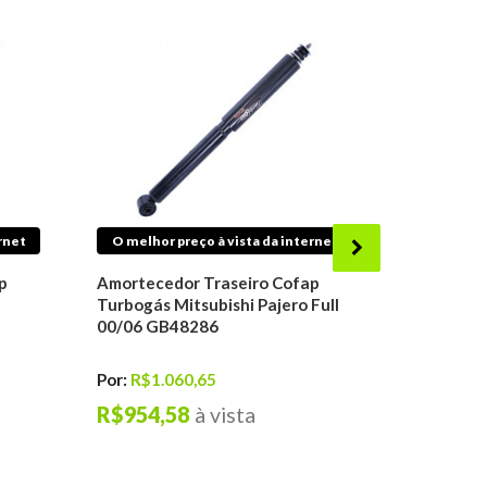
rnet
O melhor preço à vista da internet
O melhor 
p
Amortecedor Traseiro Cofap
Amorteced
Turbogás Mitsubishi Pajero Full
Mitsubishi
00/06 GB48286
Tr4 02/15
Por:
R$1.060,65
Por:
R$41
R$954,58
à vista
R$371,