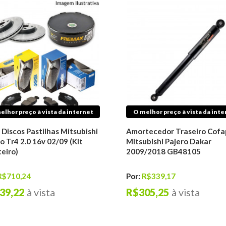
elhor preço à vista da internet
O melhor preço à vista da inte
 Discos Pastilhas Mitsubishi
Amortecedor Traseiro Cofa
o Tr4 2.0 16v 02/09 (Kit
Mitsubishi Pajero Dakar
eiro)
2009/2018 GB48105
R$710,24
Por:
R$339,17
39,22
à vista
R$305,25
à vista