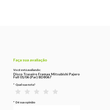
Faça sua avaliação
Você está avaliando:
Disco Traseiro Fremax Mitsubishi Pajero
Full 01/06 (Par) BD8067
*
Qual sua nota?
*
Dê sua opinião