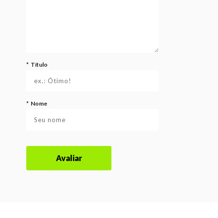
*
Título
*
Nome
Avaliar