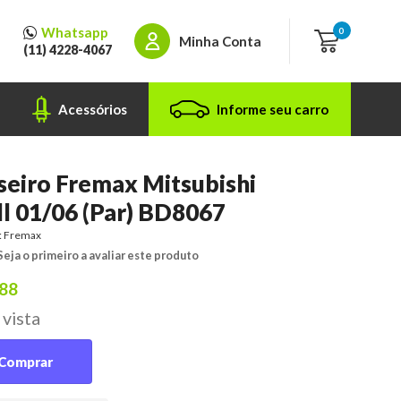
Whatsapp
0
Minha Conta
(11) 4228-4067
Acessórios
Informe seu carro
seiro Fremax Mitsubishi
ll 01/06 (Par) BD8067
:
Fremax
Seja o primeiro a avaliar este produto
,88
 vista
Comprar