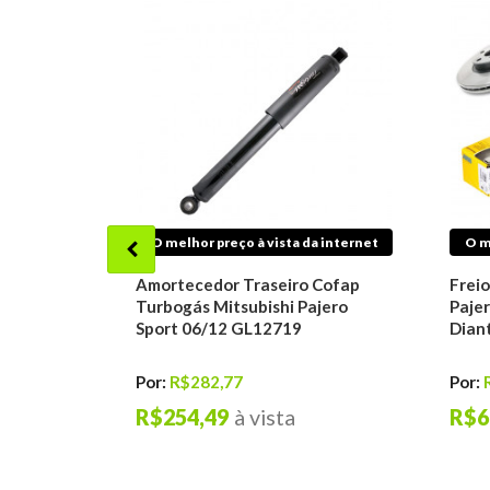
O melhor preço à vista da internet
O m
Amortecedor Traseiro Cofap
Freio
Turbogás Mitsubishi Pajero
Pajer
Sport 06/12 GL12719
Diant
Por:
R$282,77
Por:
R$254,49
à vista
R$6