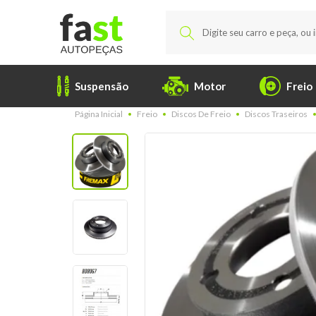
Suspensão
Motor
Freio
Página Inicial
Freio
Discos De Freio
Discos Traseiros