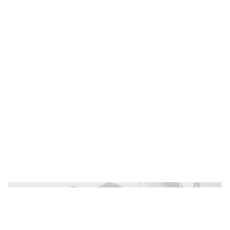
Teve problema com uma compra ou com um
serviço?
Não se preocupe!