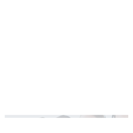
Teve problema com uma compra ou com um
serviço?
Não se preocupe!