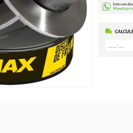
Está com dú
Manda pro