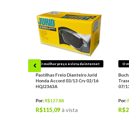
O melhor preço à vista da internet
O m
Pastilhas Freio Dianteiro Jurid
Buch
Honda Accord 03/13 Crv 02/16
Tras
HQJ2363A
07/1
Por:
R$127,88
Por:
R$115,09
à vista
R$2