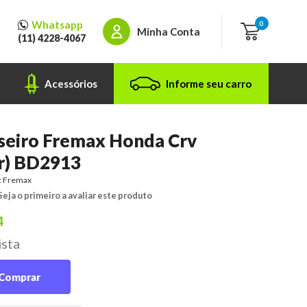
Whatsapp
0
Minha Conta
(11) 4228-4067
Acessórios
Informe seu carro
aseiro Fremax Honda Crv
ar) BD2913
:
Fremax
Seja o primeiro a avaliar este produto
4
ista
Comprar