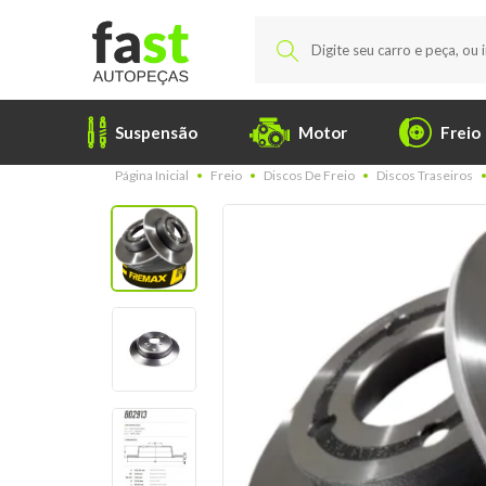
Suspensão
Motor
Freio
Página Inicial
Freio
Discos De Freio
Discos Traseiros