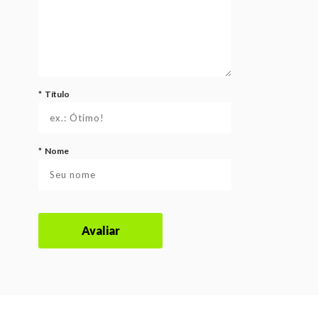
*
Título
*
Nome
Avaliar