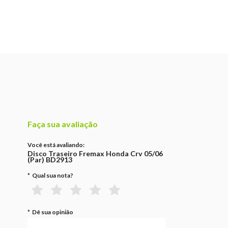
Faça sua avaliação
Você está avaliando:
Disco Traseiro Fremax Honda Crv 05/06
(Par) BD2913
*
Qual sua nota?
*
Dê sua opinião