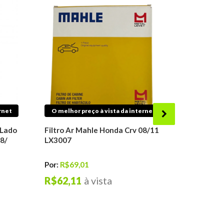
rnet
O melhor preço à vista da internet
O melhor 
 Lado
Filtro Ar Mahle Honda Crv 08/11
Articulaç
8/
LX3007
Perfect H
BRD0411
Por:
R$69,01
Por:
R$57
R$62,11
à vista
R$52,0