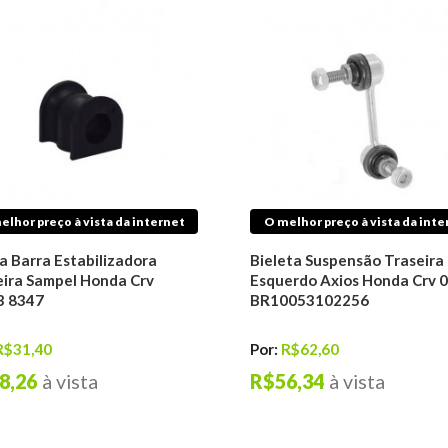
elhor preço à vista da internet
O melhor preço à vista da inte
a Barra Estabilizadora
Bieleta Suspensão Traseira
eira Sampel Honda Crv
Esquerdo Axios Honda Crv 0
3 8347
BR10053102256
R$31,40
Por:
R$62,60
8,26
à vista
R$56,34
à vista